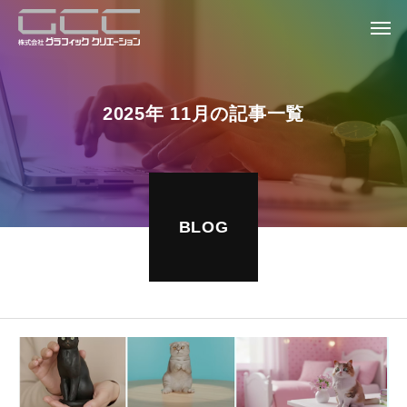
2
0
2
5
年
1
1
月
の
記
事
一
覧
BLOG